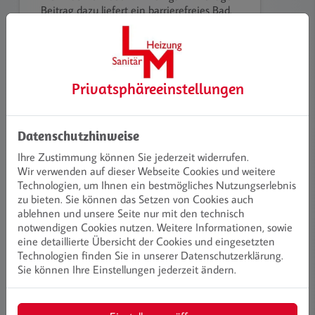
Beitrag dazu liefert ein barrierefreies Bad.
Es verbindet zeitloses Design mit einem
hohen Maß an Komfort und bietet
ergonomische Zusatzfunktionen.
Weiterlesen
Privatsphäre­einstellungen
Datenschutzhinweise
Ihre Zustimmung können Sie jederzeit widerrufen.
Wir verwenden auf dieser Webseite Cookies und weitere
Technologien, um Ihnen ein bestmögliches Nutzungserlebnis
zu bieten. Sie können das Setzen von Cookies auch
ablehnen und unsere Seite nur mit den technisch
notwendigen Cookies nutzen. Weitere Informationen, sowie
eine detaillierte Übersicht der Cookies und eingesetzten
Technologien finden Sie in unserer Datenschutzerklärung.
Sie können Ihre Einstellungen jederzeit ändern.
Badinspiration und Musterbäder