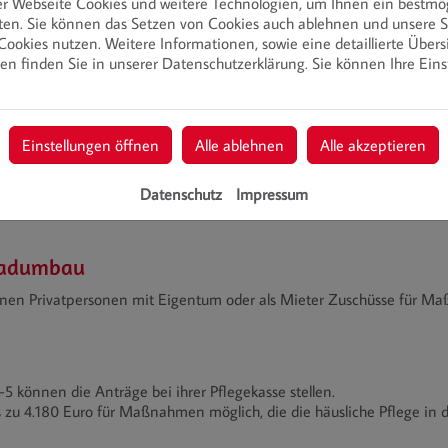
r Webseite Cookies und weitere Technologien, um Ihnen ein bestmö
ten. Sie können das Setzen von Cookies auch ablehnen und unsere S
ookies nutzen. Weitere Informationen, sowie eine detaillierte Übers
en finden Sie in unserer Datenschutzerklärung. Sie können Ihre Eins
Einstellungen öffnen
Alle ablehnen
Alle akzeptieren
Datenschutz
Impressum
 Badumbau
nen Privatpersonen mit Eigentum oder als Mieter Zuschüsse für Ma
-5 können die Anträge bei ihrer Pflegekasse stellen.
s zu 4.180 Euro für Maßnahmen möglich, die die häusliche Pflege in 