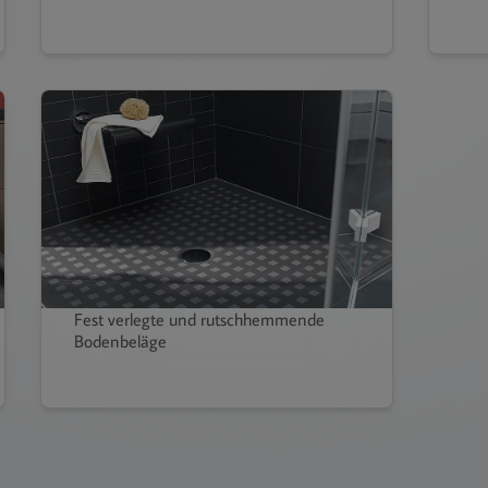
Fest verlegte und rutschhemmende
Bodenbeläge