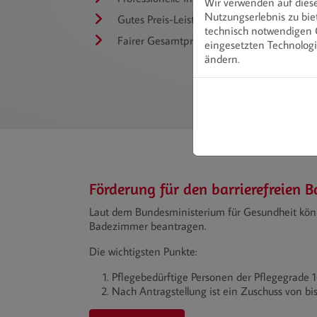
Wir verwenden auf diese
Nutzungserlebnis zu bie
Gutes Preis-Leistungs-Verhältnis
technisch notwendigen C
Fairer Gesamtpreis
eingesetzten Technologi
ändern.
Förderung für den barrierefreien
Laut dem Bundesministerium für Gesundheit kön
Badezimmer beantragen.
Die wichtigsten Punkte:
Pflegebedürftige Personen der Pflegegrade 1
Nach Antragstellung ist ein Zuschuss von bi