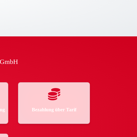
r GmbH
ung
Bezahlung über Tarif